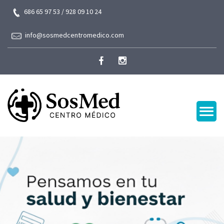
686 65 97 53 / 928 09 10 24
info@sosmedcentromedico.com