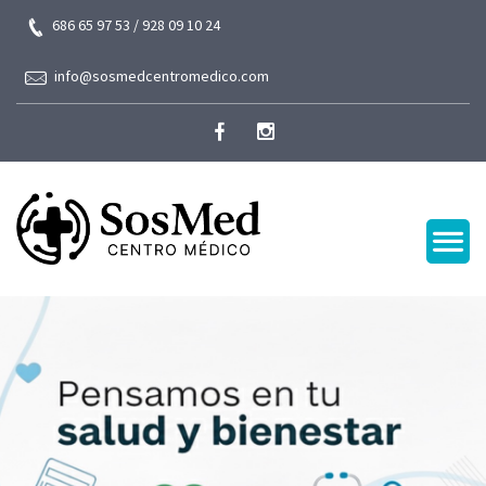
686 65 97 53 / 928 09 10 24
info@sosmedcentromedico.com